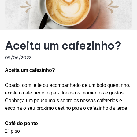
Acessar todos os horários
Horários
Entretenimento
Aceita um cafezinho?
Eventos
09/06/2023
Fique por Dentro
Aceita um cafezinho?
Coado, com leite ou acompanhado de um bolo quentinho,
Lojas e Restaurantes
existe o café perfeito para todos os momentos e gostos.
Conheça um pouco mais sobre as nossas cafeterias e
Lojas
escolha o seu próximo destino para o cafezinho da tarde.
Café do ponto
Alimentação
2° piso