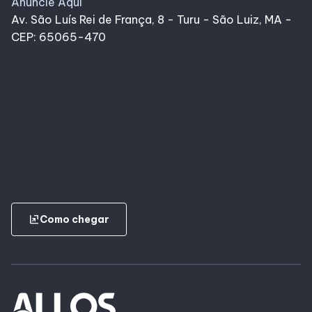
Anuncie Aqui
Av. São Luís Rei de França, 8 - Turu - São Luiz, MA -
CEP: 65065-470
ungroup
Como chegar