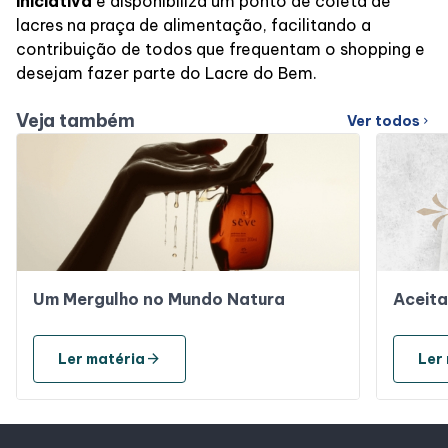
iniciativa
e disponibiliza um ponto de coleta de
lacres na praça de alimentação, facilitando a
contribuição de todos que frequentam o shopping e
desejam fazer parte do Lacre do Bem.
Veja também
Ver todos
chevron_right
Um Mergulho no Mundo Natura
Aceita
arrow_forward
Ler matéria
Ler