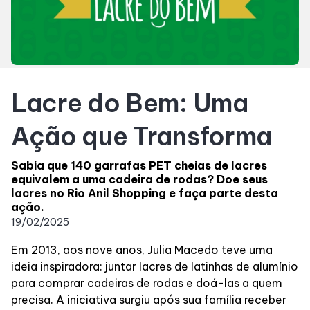
Acessar todos os horários
Horários
Entretenimento
Lacre do Bem: Uma
Eventos
Ação que Transforma
Fique por Dentro
Sabia que 140 garrafas PET cheias de lacres
equivalem a uma cadeira de rodas? Doe seus
lacres no Rio Anil Shopping e faça parte desta
Lojas e Restaurantes
ação.
19/02/2025
Lojas
Em 2013, aos nove anos, Julia Macedo teve uma
ideia inspiradora: juntar lacres de latinhas de alumínio
Alimentação
para comprar cadeiras de rodas e doá-las a quem
precisa. A iniciativa surgiu após sua família receber